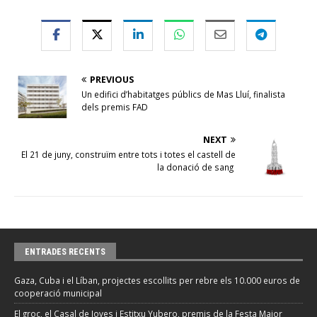
PREVIOUS
Un edifici d’habitatges públics de Mas Lluí, finalista
dels premis FAD
NEXT
El 21 de juny, construïm entre tots i totes el castell de
la donació de sang
ENTRADES RECENTS
Gaza, Cuba i el Líban, projectes escollits per rebre els 10.000 euros de
cooperació municipal
El groc, el Casal de Joves i Estitxu Yubero, premis de la Festa Major